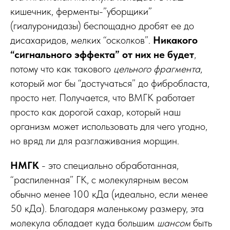
кишечник, ферменты-”уборщики”
(гиалуронидазы) беспощадно дробят ее до
дисахаридов, мелких “осколков”.
Никакого
“сигнального эффекта” от них не будет
,
потому что как такового
цельного фрагмента
,
который мог бы “достучаться” до фибробласта,
просто нет. Получается, что ВМГК работает
просто как дорогой сахар, который наш
организм может использовать для чего угодно,
но вряд ли для разглаживания морщин.
НМГК
- это специально обработанная,
“распиленная” ГК, с молекулярным весом
обычно менее 100 кДа (идеально, если менее
50 кДа). Благодаря маленькому размеру, эта
молекула обладает куда большим
шансом
быть