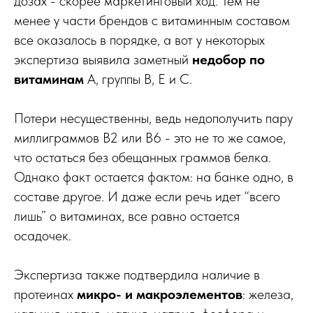
дозах - скорее маркетинговый ход. Тем не
менее у части брендов с витаминным составом
все оказалось в порядке, а вот у некоторых
экспертиза выявила заметный
недобор по
витаминам
А, группы В, Е и С.
Потери несущественны, ведь недополучить пару
миллиграммов В2 или В6 - это не то же самое,
что остаться без обещанных граммов белка.
Однако факт остается фактом: на банке одно, в
составе другое. И даже если речь идет “всего
лишь” о витаминах, все равно остается
осадочек.
Экспертиза также подтвердила наличие в
протеинах
микро- и макроэлементов
: железа,