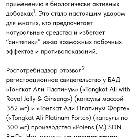
применению в биологически активных
1
добавках
. Это стало настоящим ударом
для многих, кто предпочитает
натуральные средства и избегает
“синтетики” из-за возможных побочных
эффектов и противопоказаний.
2
Роспотребнадзор отозвал
регистрационное свидетельство у БАД
«Тонгкат Али Платинум» («Tongkat Ali with
Royal Jelly & Ginseng») (капсулы массой
382 мг) и «Тонгкат Али Платинум Форте»
(«Tongkat Ali Platinum Forte») (капсулы по
300 мг) производства «Polens (M) SDN.
BHD». Что, однако,
не мешает таким