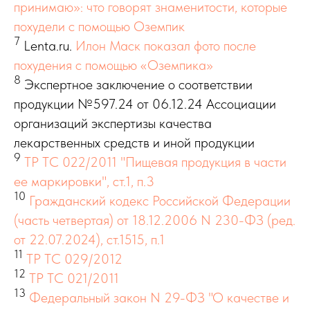
принимаю»: что говорят знаменитости, которые
похудели с помощью Оземпик
7
Lenta.ru.
Илон Маск показал фото после
похудения с помощью «Оземпика»
8
Экспертное заключение о соответствии
продукции №597.24 от 06.12.24 Ассоциации
организаций экспертизы качества
лекарственных средств и иной продукции
9
TP TC 022/2011 "Пищевая продукция в части
ее маркировки", ст.1, п.3
10
Гражданский кодекс Российской Федерации
(часть четвертая) от 18.12.2006 N 230-ФЗ (ред.
от 22.07.2024), ст.1515, п.1
11
ТР ТС 029/2012
12
ТР ТС 021/2011
13
Федеральный закон N 29-ФЗ "О качестве и