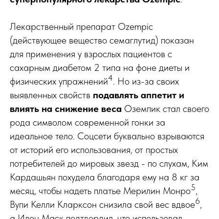
Лекарственный препарат Ozempic
(действующее вещество семаглутид) показан
для применения у взрослых пациентов с
сахарным диабетом 2 типа на фоне диеты и
4
физических упражнений
. Но из-за своих
выявленных свойств
подавлять аппетит и
влиять на снижение веса
Оземпик стал своего
рода символом современной гонки за
идеальное тело. Соцсети буквально взрываются
от историй его использования, от простых
потребителей до мировых звезд - по слухам, Ким
Кардашьян похудела благодаря ему на 8 кг за
5
месяц, чтобы надеть платье Мерилин Монро
,
6
Вупи Келли Кларксон снизила свой вес вдвое
,
а Илон Маск подтвердил, что использовал